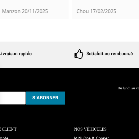
Manzon
20/11/2025
Chou
17/02/2025
Livraison rapide
Satisfait ou remboursé
Du lundi au v
 CLIENT
NOS VÉHICULES
mpte
MINI One & Cooper