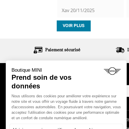
h Yeux
21/11/2025
Xav
20/11/2025
VOIR PLUS
Paiement sécurisé
ABONNEZ-VOUS À NOTRE NEWSLETTER
LA BOUTIQUE
ESPACE
Comment commander ?
Mon co