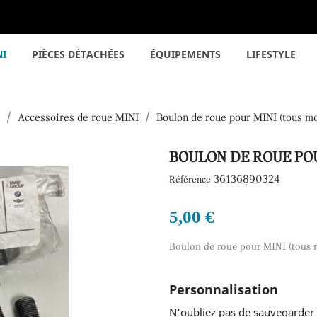
NI
PIÈCES DÉTACHÉES
ÉQUIPEMENTS
LIFESTYLE
Accessoires de roue MINI
Boulon de roue pour MINI (tous m
BOULON DE ROUE POU
36136890324
Référence
5,00 €
Boulon de roue pour MINI (tous 
Personnalisation
N'oubliez pas de sauvegarder 