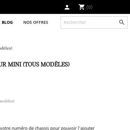
shopping_cart
(0)
person

BLOG
NOS OFFRES
odèles)
R MINI (TOUS MODÈLES)
modèles)
votre numéro de chassis pour pouvoir l'ajouter