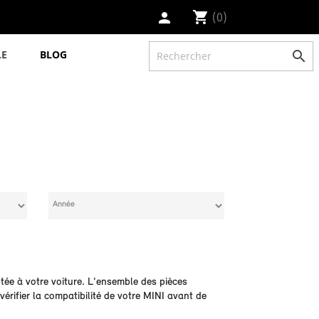
shopping_cart
(0)
person
LE
BLOG

tée à votre voiture. L'ensemble des pièces
érifier la compatibilité de votre MINI avant de