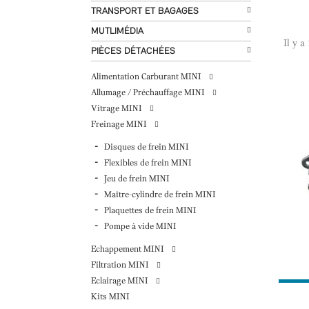
TRANSPORT ET BAGAGES
MUTLIMÉDIA
Il y a
PIÈCES DÉTACHÉES
Alimentation Carburant MINI
Allumage / Préchauffage MINI
Vitrage MINI
Freinage MINI
Disques de frein MINI
Flexibles de frein MINI
Jeu de frein MINI
Maître-cylindre de frein MINI
Plaquettes de frein MINI
Pompe à vide MINI
Echappement MINI
Filtration MINI
Eclairage MINI
Kits MINI