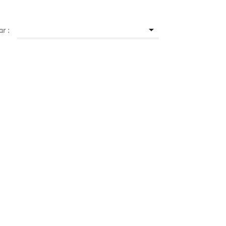

ar :