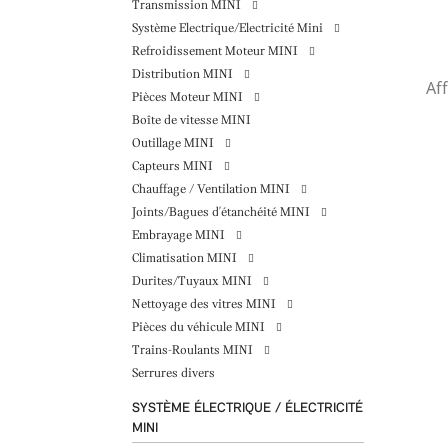
Transmission MINI
Système Electrique/Electricité Mini
Refroidissement Moteur MINI
Distribution MINI
Aff
Pièces Moteur MINI
Boîte de vitesse MINI
Outillage MINI
Capteurs MINI
Chauffage / Ventilation MINI
Joints/Bagues d'étanchéité MINI
Embrayage MINI
Climatisation MINI
Durites/Tuyaux MINI
Nettoyage des vitres MINI
Pièces du véhicule MINI
Trains-Roulants MINI
Serrures divers
SYSTÈME ÉLECTRIQUE / ÉLECTRICITÉ
MINI