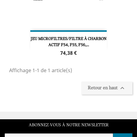
JEU MICROFILTRES/FILTRE À CHARBON
ACTIF F54, F55, F56,...
Prix
74,38 €
Affichage 1-1 de 1 article(s)

Retour en haut
ABONNEZ-VOUS À NOTRE NEWSLETTER