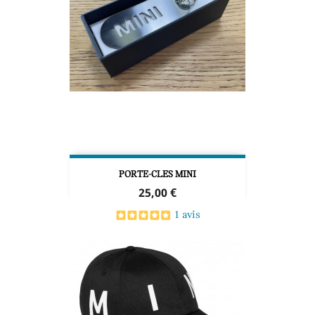
PORTE-CLES MINI
Prix
25,00 €
1 avis