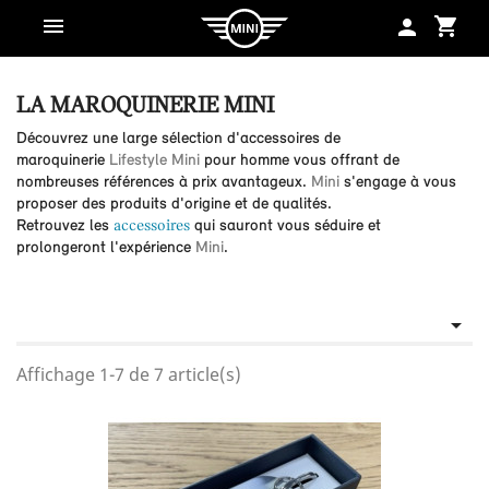
shopping_cart
person
LA MAROQUINERIE MINI
Découvrez une large sélection d'accessoires de
maroquinerie
Lifestyle Mini
pour homme vous offrant de
nombreuses références à prix avantageux.
Mini
s'engage à vous
proposer des produits d'origine et de qualités.
Retrouvez les
accessoires
qui sauront vous séduire et
prolongeront l'expérience
Mini
.

Affichage 1-7 de 7 article(s)