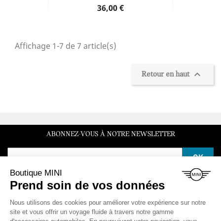
Prix
36,00 €
Affichage 1-7 de 7 article(s)

Retour en haut
ABONNEZ-VOUS À NOTRE NEWSLETTER
SERVICE CLIENT
Du lundi au vendredi de 10h à 12h et de 14h à 16h30