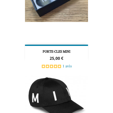
PORTE-CLES MINI
Prix
25,00 €
1 avis