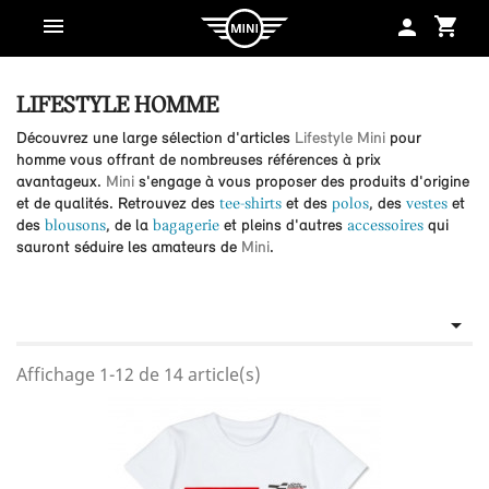
shopping_cart
person
LIFESTYLE HOMME
Découvrez une large sélection d'articles
Lifestyle Mini
pour
homme vous offrant de nombreuses références à prix
avantageux.
Mini
s'engage à vous proposer des produits d'origine
et de qualités. Retrouvez des
tee-shirts
et des
polos
, des
vestes
et
des
blousons
, de la
bagagerie
et pleins d'autres
accessoires
qui
sauront séduire les amateurs de
Mini
.

Affichage 1-12 de 14 article(s)