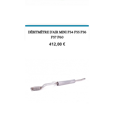
DÉBITMÈTRE D'AIR MINI F54 F55 F56
F57 F60
Prix
412,00 €