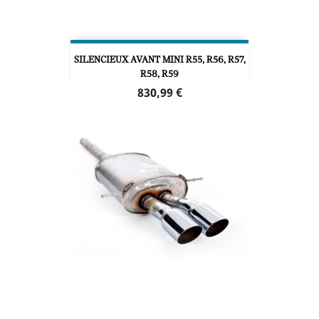
SILENCIEUX AVANT MINI R55, R56, R57,
R58, R59
Prix
830,99 €