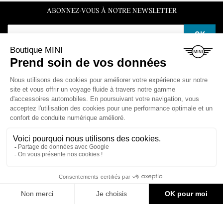
ABONNEZ-VOUS À NOTRE NEWSLETTER
SERVICE CLIENT
Du lundi au vendredi de 10h à 12h et de 14h à 16h30
LA BOUTIQUE

ESPACE CLIENT

NOS VÉHICULES

CONTACT & AIDE
