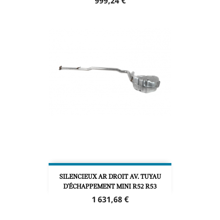
Prix
999,24 €
SILENCIEUX AR DROIT AV. TUYAU
D'ÉCHAPPEMENT MINI R52 R53
Prix
1 631,68 €