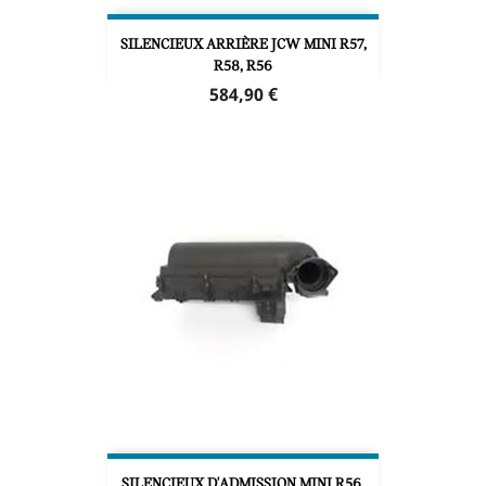
SILENCIEUX ARRIÈRE JCW MINI R57,
R58, R56
Prix
584,90 €
SILENCIEUX D'ADMISSION MINI R56,