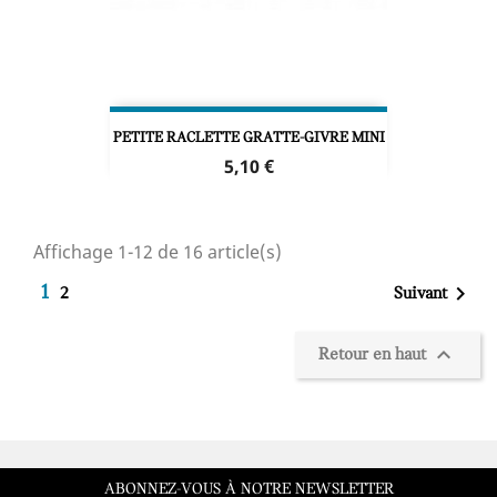
PETITE RACLETTE GRATTE-GIVRE MINI
Prix
5,10 €
Affichage 1-12 de 16 article(s)

1
Suivant
2

Retour en haut
ABONNEZ-VOUS À NOTRE NEWSLETTER