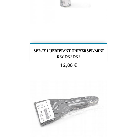
SPRAY LUBRIFIANT UNIVERSEL MINI
R50 R52 R53
Prix
12,00 €