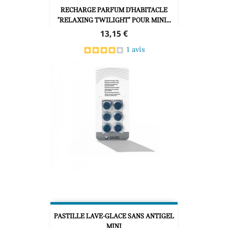
RECHARGE PARFUM D'HABITACLE
"RELAXING TWILIGHT" POUR MINI...
Prix
13,15 €
1 avis
PASTILLE LAVE-GLACE SANS ANTIGEL
MINI