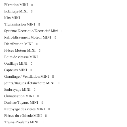
Filtration MINI
Eclairage MINI
Kits MINI
Transmission MINI
Système Electrique/Electricité Mini
Refroidissement Moteur MINI
Distribution MINI
Pièces Moteur MINI
Boîte de vitesse MINI
Outillage MINI
Capteurs MINI
Chauffage / Ventilation MINI
Joints/Bagues d'étanchéité MINI
Embrayage MINI
Climatisation MINI
Durites/Tuyaux MINI
Nettoyage des vitres MINI
Pièces du véhicule MINI
Trains-Roulants MINI