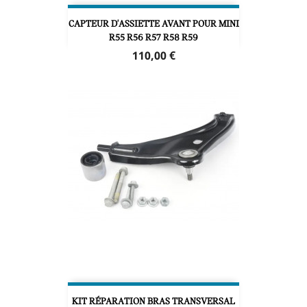
CAPTEUR D'ASSIETTE AVANT POUR MINI
R55 R56 R57 R58 R59
Prix
110,00 €
KIT RÉPARATION BRAS TRANSVERSAL