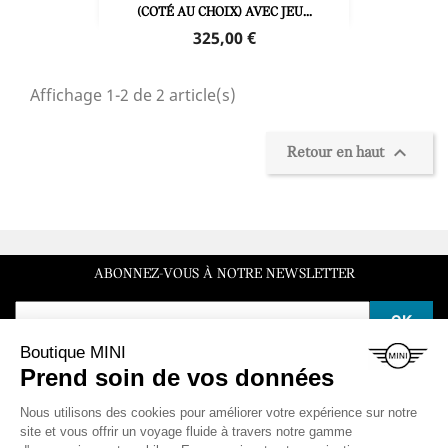
(COTÉ AU CHOIX) AVEC JEU...
Prix
325,00 €
Affichage 1-2 de 2 article(s)

Retour en haut
ABONNEZ-VOUS À NOTRE NEWSLETTER
SERVICE CLIENT
Du lundi au vendredi de 10h à 12h et de 14h à 16h30