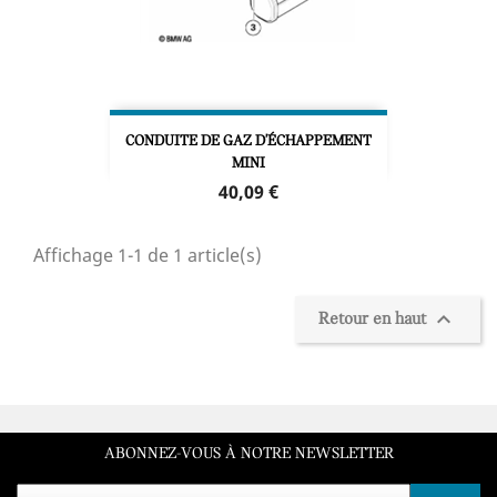
CONDUITE DE GAZ D'ÉCHAPPEMENT
MINI
Prix
40,09 €
Affichage 1-1 de 1 article(s)

Retour en haut
ABONNEZ-VOUS À NOTRE NEWSLETTER