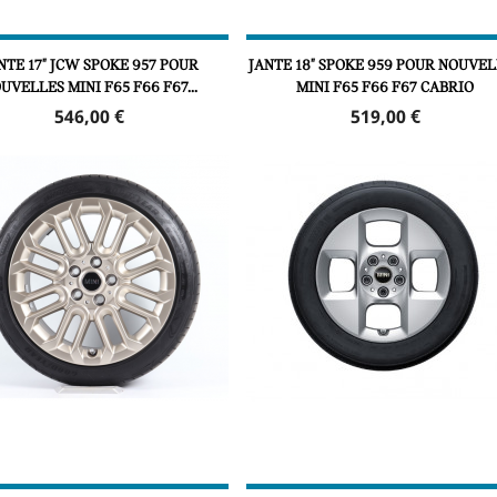
NTE 17" JCW SPOKE 957 POUR
JANTE 18" SPOKE 959 POUR NOUVE
UVELLES MINI F65 F66 F67...
MINI F65 F66 F67 CABRIO
Prix
Prix
546,00 €
519,00 €