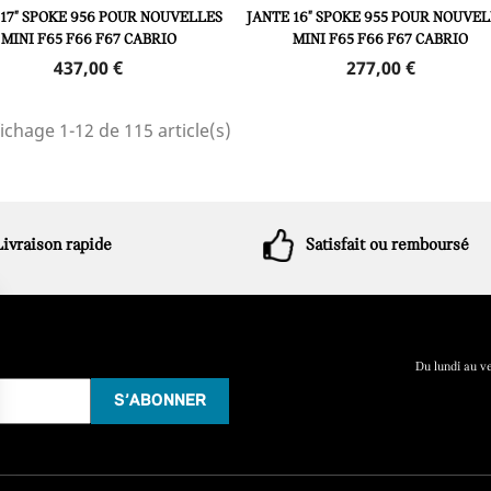
 17" SPOKE 956 POUR NOUVELLES
JANTE 16" SPOKE 955 POUR NOUVEL
MINI F65 F66 F67 CABRIO
MINI F65 F66 F67 CABRIO
Prix
Prix
437,00 €
277,00 €
ichage 1-12 de 115 article(s)
Livraison rapide
Satisfait ou remboursé
Du lundi au v