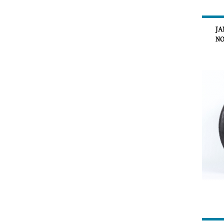
JA
NO