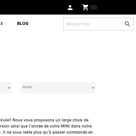
shopping_cart
(0)
person
LE
BLOG

hicule? Nous vous proposons un large choix de
ersion ainsi que l'année de votre MINI dans notre
s. Il ne vous reste plus qu'à passer commande en