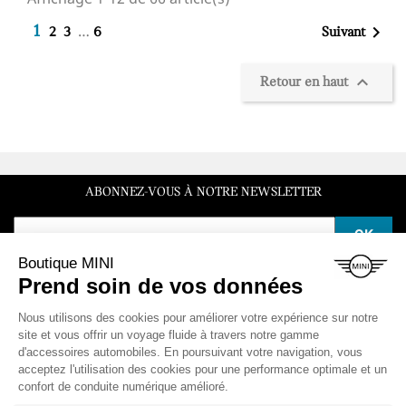
…

1
Suivant
2
3
6

Retour en haut
ABONNEZ-VOUS À NOTRE NEWSLETTER
SERVICE CLIENT
Du lundi au vendredi de 10h à 12h et de 14h à 16h30
LA BOUTIQUE
