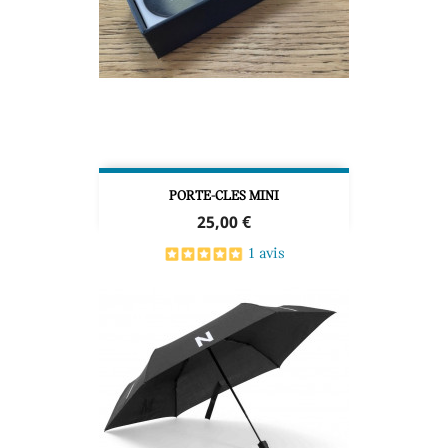
PORTE-CLES MINI
Prix
25,00 €
1 avis