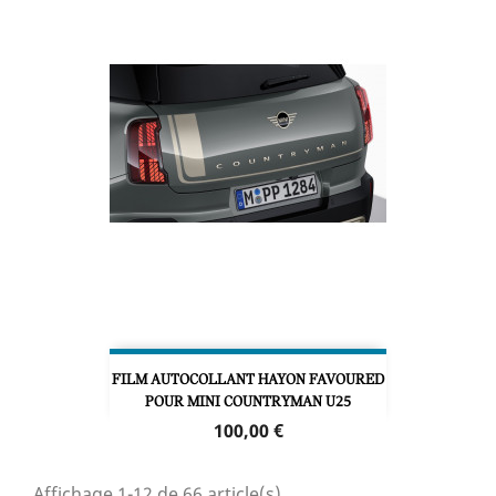
FILM AUTOCOLLANT HAYON FAVOURED
POUR MINI COUNTRYMAN U25
Prix
100,00 €
Affichage 1-12 de 66 article(s)