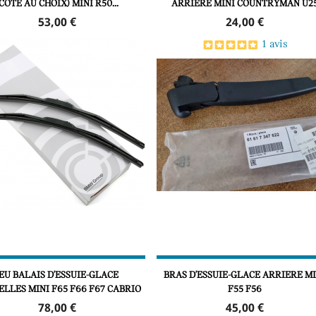
(CÔTÉ AU CHOIX) MINI R50...
ARRIÈRE MINI COUNTRYMAN U2
Prix
Prix
53,00 €
24,00 €
1 avis
JEU BALAIS D'ESSUIE-GLACE
BRAS D'ESSUIE-GLACE ARRIERE MI
LLES MINI F65 F66 F67 CABRIO
F55 F56
Prix
Prix
78,00 €
45,00 €