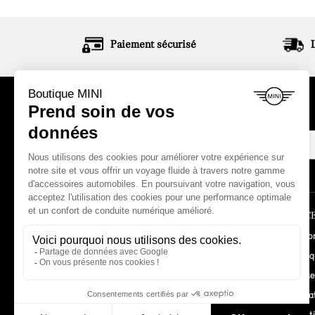
Paiement sécurisé
ABONNEZ-VOUS À NOTRE NEWSLETTER
LA BOUTIQUE
ESPACE
Comment commander ?
Mon co
Garanties MINI
Histori
Mentions légales
Adresse
Conditions de vente
Informa