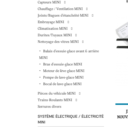
Capteurs MINI
Chauffage / Ventilation MINI
Joints/Bagues d'étanchéité MINI
Embrayage MINI
Climatisation MINI
Durites/Tuyaux MINI
Nettoyage des vitres MINI
Balais d'essuie-glace avant & arrière
MINI
Bras d'essuie-glace MINI
Moteur de lève-glace MINI
Pompe de lave-glace MINI
Bocal de lave-glace MINI
Pièces du véhicule MINI
Trains-Roulants MINI
Serrures divers
SYSTÈME ÉLECTRIQUE / ÉLECTRICITÉ
NOUVE
MINI