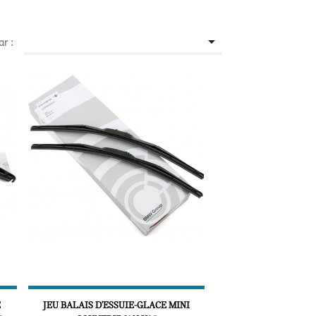

ar :
E
JEU BALAIS D'ESSUIE-GLACE MINI