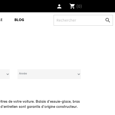
shopping_cart
(0)
person
LE
BLOG

itres
de votre voiture. Balais d'essuie-glace, bras
d'entretien
sont garantis d'origine constructeur.