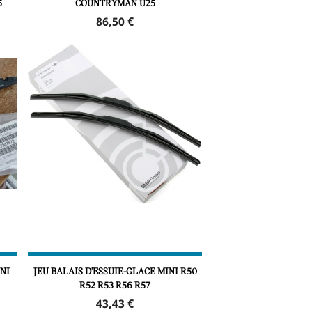
5
COUNTRYMAN U25
Prix
86,50 €
NI
JEU BALAIS D'ESSUIE-GLACE MINI R50
R52 R53 R56 R57
Prix
43,43 €