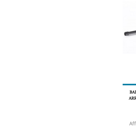
BA
ARR
Aff