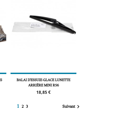
ES
BALAI D'ESSUIE-GLACE LUNETTE
ARRIÈRE MINI R56
Prix
18,85 €

1
Suivant
2
3