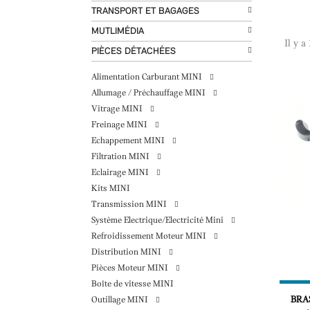
TRANSPORT ET BAGAGES
MUTLIMÉDIA
Il y a
PIÈCES DÉTACHÉES
Alimentation Carburant MINI
Allumage / Préchauffage MINI
Vitrage MINI
Freinage MINI
Echappement MINI
Filtration MINI
Eclairage MINI
Kits MINI
Transmission MINI
Système Electrique/Electricité Mini
Refroidissement Moteur MINI
Distribution MINI
Pièces Moteur MINI
Boîte de vitesse MINI
BRA
Outillage MINI