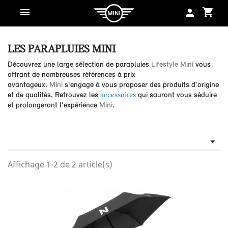
shopping_cart
person
LES PARAPLUIES MINI
Découvrez une large sélection de parapluies
Lifestyle Mini
vous
offrant de nombreuses références à prix
avantageux.
Mini
s'engage à vous proposer des produits d'origine
et de qualités. Retrouvez les
accessoires
qui sauront vous séduire
et prolongeront l'expérience
Mini
.

Affichage 1-2 de 2 article(s)