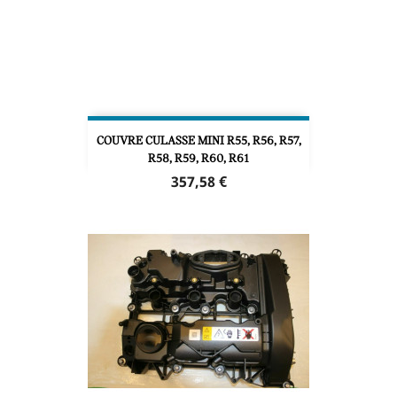
COUVRE CULASSE MINI R55, R56, R57,
R58, R59, R60, R61
Prix
357,58 €