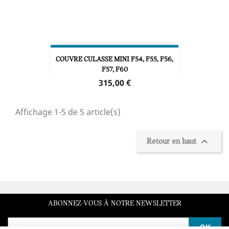
COUVRE CULASSE MINI F54, F55, F56,
F57, F60
Prix
315,00 €
Affichage 1-5 de 5 article(s)

Retour en haut
ABONNEZ-VOUS À NOTRE NEWSLETTER