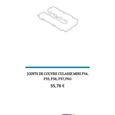
JOINTS DE COUVRE CULASSE MINI F54,
F55, F56, F57, F60
Prix
55,78 €