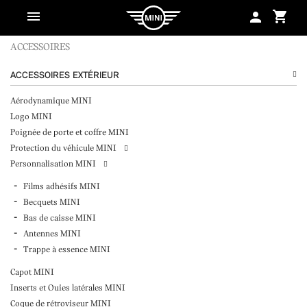
shopping_cart
person
ACCESSOIRES
ACCESSOIRES EXTÉRIEUR
Aérodynamique MINI
Logo MINI
Poignée de porte et coffre MINI
Protection du véhicule MINI
Personnalisation MINI
Films adhésifs MINI
Becquets MINI
Bas de caisse MINI
Antennes MINI
Trappe à essence MINI
Capot MINI
Inserts et Ouies latérales MINI
Coque de rétroviseur MINI