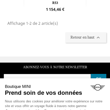
R53
Prix
1 154,46 €
Affichage 1-2 de 2 article(s)

Retour en haut
ABONNEZ-VOUS À NOTRE NEWSLETTER
SERVICE CLIENT
Du lundi au vendredi de 10h à 12h et de 14h à 16h30