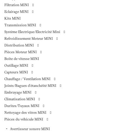
Filtration MINI
Eclairage MINI
Kits MINI
Transmission MINI
Système Electrique/Electricité Mini
Refroidissement Moteur MINI
Distribution MINI
Pièces Moteur MINI
Boîte de vitesse MINI
Outillage MINI
Capteurs MINI
Chauffage / Ventilation MINI
Joints/Bagues d'étanchéité MINI
Embrayage MINI
Climatisation MINI
Durites/Tuyaux MINI
Nettoyage des vitres MINI
Pièces du véhicule MINI
Avertisseur sonore MINI