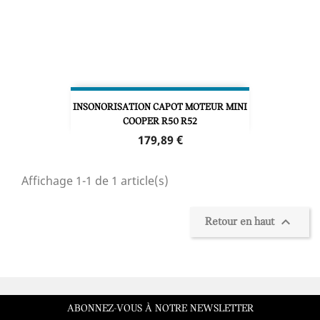
INSONORISATION CAPOT MOTEUR MINI
COOPER R50 R52
Prix
179,89 €
Affichage 1-1 de 1 article(s)

Retour en haut
ABONNEZ-VOUS À NOTRE NEWSLETTER