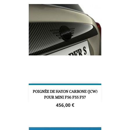
POIGNÉE DE HAYON CARBONE (JCW)
POUR MINI F56 F55 F57
Prix
456,00 €