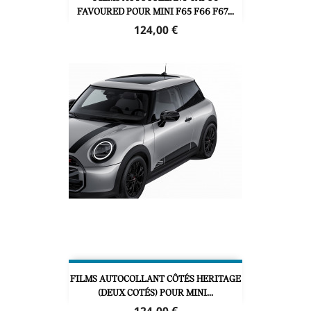
FAVOURED POUR MINI F65 F66 F67...
Prix
124,00 €
FILMS AUTOCOLLANT CÔTÉS HERITAGE
(DEUX COTÉS) POUR MINI...
Prix