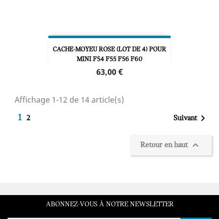
CACHE-MOYEU ROSE (LOT DE 4) POUR
MINI F54 F55 F56 F60
Prix
63,00 €
Affichage 1-12 de 14 article(s)

1
Suivant
2

Retour en haut
ABONNEZ-VOUS À NOTRE NEWSLETTER