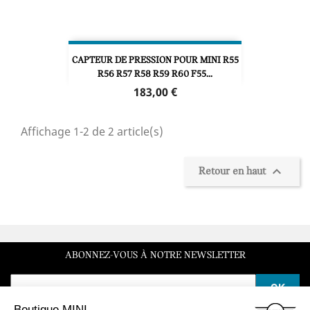
CAPTEUR DE PRESSION POUR MINI R55
R56 R57 R58 R59 R60 F55...
Prix
183,00 €
Affichage 1-2 de 2 article(s)

Retour en haut
ABONNEZ-VOUS À NOTRE NEWSLETTER