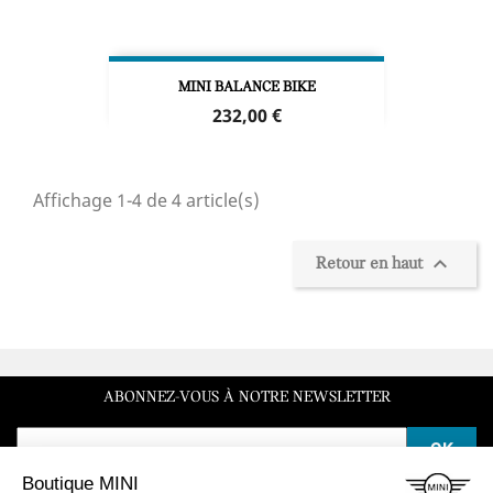
MINI BALANCE BIKE
Prix
232,00 €
Affichage 1-4 de 4 article(s)

Retour en haut
ABONNEZ-VOUS À NOTRE NEWSLETTER