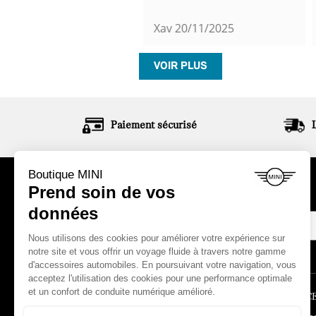
h Yeux
21/11/2025
Xav
20/11/2025
VOIR PLUS
Paiement sécurisé
ABONNEZ-VOUS À NOTRE NEWSLETTER
LA BOUTIQUE
ESPACE