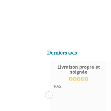
Derniers avis
Excellente
Livraison propre et
soignée
cas de question, le
RAS
nt de contact est très
‹
tif. Cela faire très
isir. C’est vraiment
l.