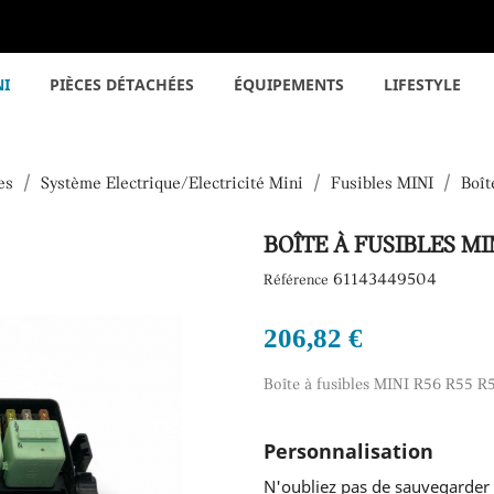
NI
PIÈCES DÉTACHÉES
ÉQUIPEMENTS
LIFESTYLE
es
Système Electrique/Electricité Mini
Fusibles MINI
Boît
BOÎTE À FUSIBLES MI
61143449504
Référence
206,82 €
Boîte à fusibles MINI R56 R55 R
Personnalisation
N'oubliez pas de sauvegarder 