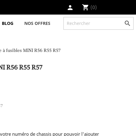
shopping_cart
(0)
person

BLOG
NOS OFFRES
e à fusibles MINI R56 R55 R57
NI R56 R55 R57
57
votre numéro de chassis pour pouvoir l'ajouter