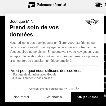
Paiement sécurisé
ABONNEZ-VOUS À NOTRE NEWSLETTER
LA BOUTIQUE
ESPACE
Comment commander ?
Mon co
Garanties MINI
Histori
Mentions légales
Adresse
Conditions de vente
Informa
Promot