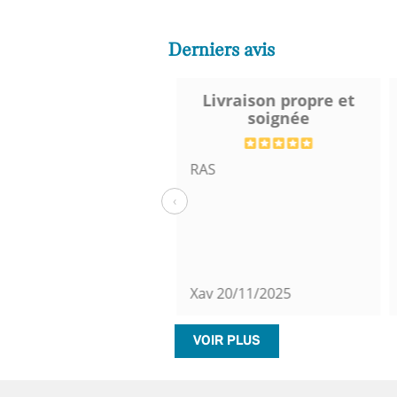
Derniers avis
Excellente
Livraison propre et
soignée
cas de question, le
RAS
nt de contact est très
‹
tif. Cela faire très
isir. C’est vraiment
l.
h Yeux
21/11/2025
Xav
20/11/2025
VOIR PLUS