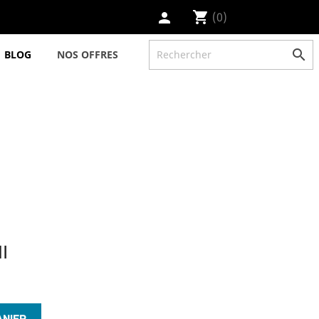
shopping_cart
(0)
person

BLOG
NOS OFFRES
NI