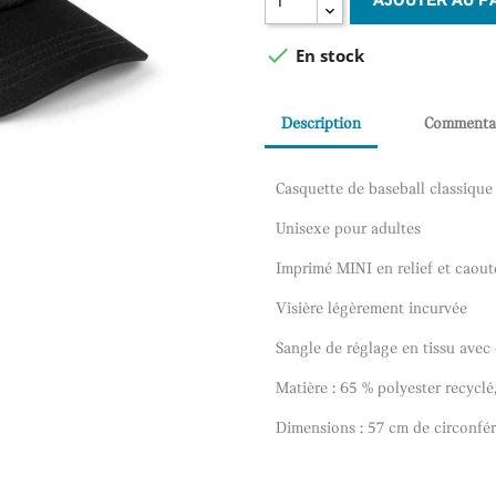
AJOUTER AU P

En stock
Description
Commenta
Casquette de baseball classiqu
Unisexe pour adultes
Imprimé MINI en relief et caou
Visière légèrement incurvée
Sangle de réglage en tissu avec
Matière : 65 % polyester recyclé
Dimensions : 57 cm de circonfé