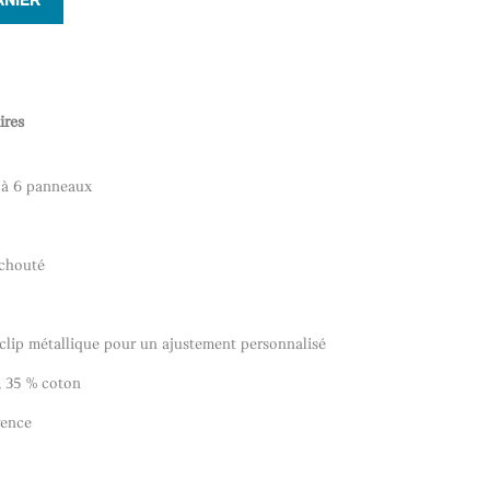
ANIER
ires
e à 6 panneaux
tchouté
 clip métallique pour un ajustement personnalisé
, 35 % coton
rence