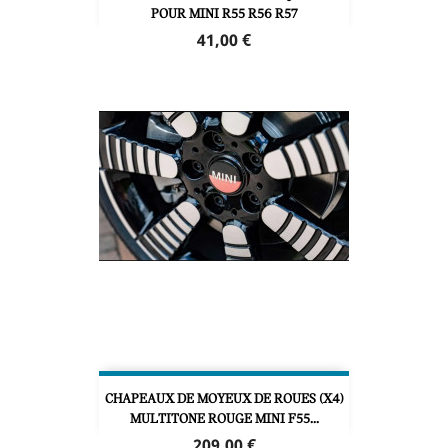
POUR MINI R55 R56 R57
Prix
41,00 €
CHAPEAUX DE MOYEUX DE ROUES (X4)
MULTITONE ROUGE MINI F55...
Prix
209,00 €