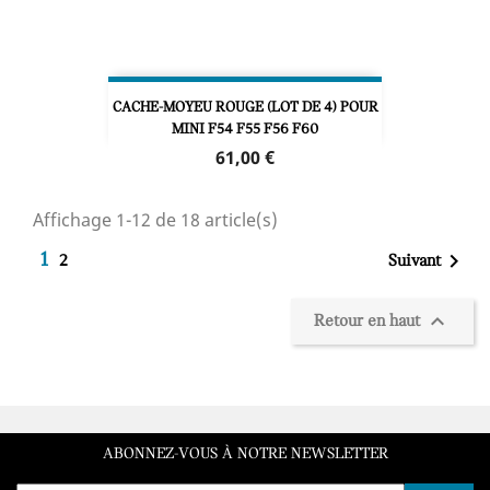
CACHE-MOYEU ROUGE (LOT DE 4) POUR
MINI F54 F55 F56 F60
Prix
61,00 €
Affichage 1-12 de 18 article(s)

1
Suivant
2

Retour en haut
ABONNEZ-VOUS À NOTRE NEWSLETTER