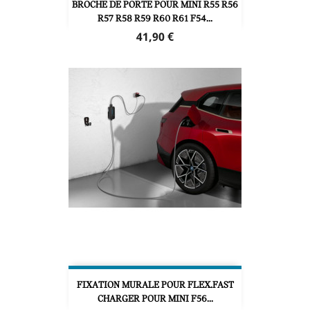
BROCHE DE PORTE POUR MINI R55 R56
R57 R58 R59 R60 R61 F54...
Prix
41,90 €
FIXATION MURALE POUR FLEX.FAST
CHARGER POUR MINI F56...