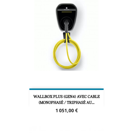
WALLBOX PLUS (GEN4) AVEC CABLE
(MONOPHASÉ / TRIPHASÉ AU...
Prix
1 051,00 €