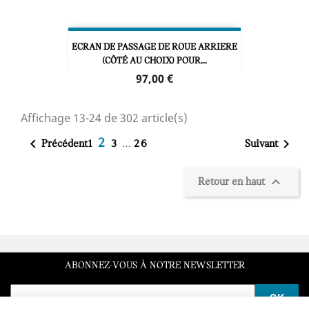
ECRAN DE PASSAGE DE ROUE ARRIERE
(CÔTÉ AU CHOIX) POUR...
Prix
97,00 €
Affichage 13-24 de 302 article(s)
…


2
Précédent
Suivant
1
3
26

Retour en haut
ABONNEZ-VOUS À NOTRE NEWSLETTER