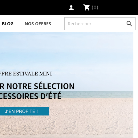
shopping_cart
(0)
person

BLOG
NOS OFFRES