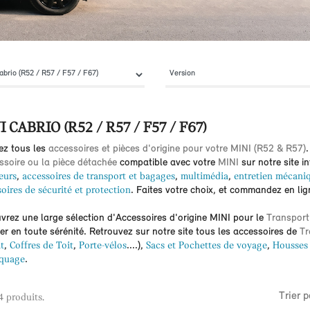
I CABRIO (R52 / R57 / F57 / F67)
ez tous les
accessoires et pièces d'origine pour votre MINI (R52 & R57)
.
ssoire ou la pièce détachée
compatible avec votre
MINI
sur notre site i
eurs
,
accessoires de transport et bagages
,
multimédia
,
entretien mécani
oires de sécurité et protection
. Faites votre choix, et commandez en lig
rez une large sélection d'Accessoires d'origine MINI pour le
Transport
r en toute sérénité. Retrouvez sur notre site tous les accessoires de
Tr
t
,
Coffres de Toit
,
Porte-vélos
....),
Sacs et Pochettes de voyage
,
Housses 
quage
.
Trier p
 4 produits.