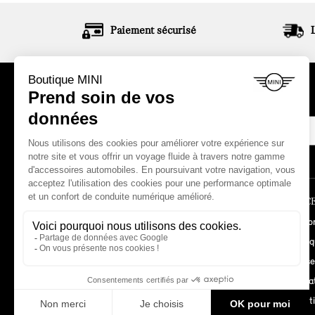
Paiement sécurisé
ABONNEZ-VOUS À NOTRE NEWSLETTER
LA BOUTIQUE
ESPACE
Comment commander ?
Mon co
Garanties MINI
Histori
Mentions légales
Adresse
Conditions de vente
Informa
Promot