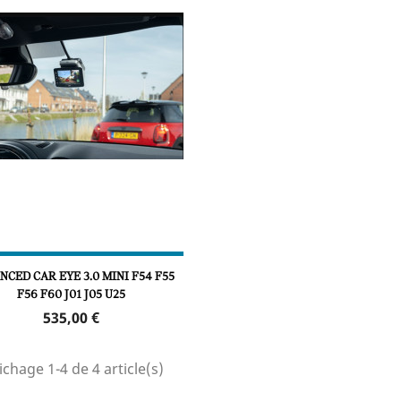
CED CAR EYE 3.0 MINI F54 F55
F56 F60 J01 J05 U25
Prix
535,00 €
ichage 1-4 de 4 article(s)