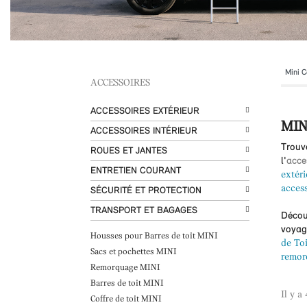
ACCESSOIRES
ACCESSOIRES EXTÉRIEUR
MIN
ACCESSOIRES INTÉRIEUR
Trouv
ROUES ET JANTES
l'
acce
ENTRETIEN COURANT
extéri
access
SÉCURITÉ ET PROTECTION
TRANSPORT ET BAGAGES
Découv
voyage
Housses pour Barres de toit MINI
de Toi
Sacs et pochettes MINI
remor
Remorquage MINI
Barres de toit MINI
Il y a
Coffre de toit MINI