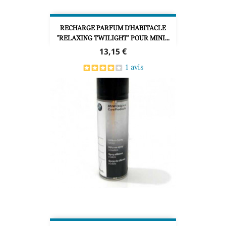
RECHARGE PARFUM D'HABITACLE
"RELAXING TWILIGHT" POUR MINI...
Prix
13,15 €
1 avis