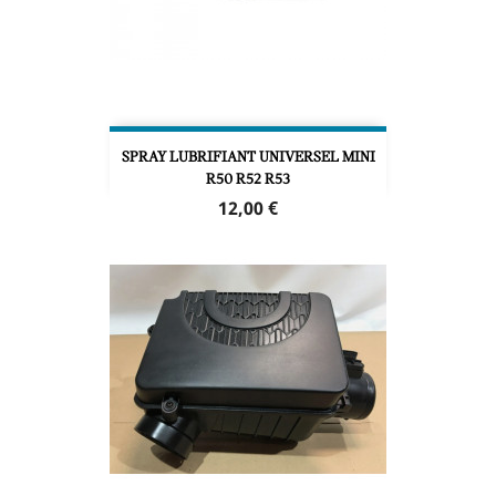
SPRAY LUBRIFIANT UNIVERSEL MINI
R50 R52 R53
Prix
12,00 €