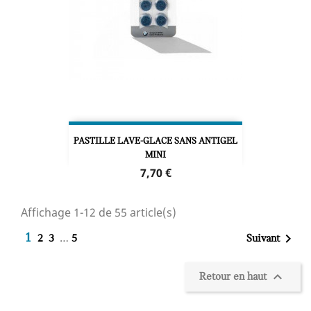
PASTILLE LAVE-GLACE SANS ANTIGEL
MINI
Prix
7,70 €
Affichage 1-12 de 55 article(s)
…

1
Suivant
2
3
5

Retour en haut