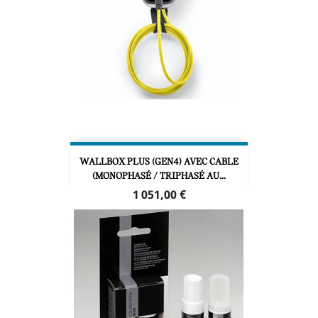
WALLBOX PLUS (GEN4) AVEC CABLE
(MONOPHASÉ / TRIPHASÉ AU...
Prix
1 051,00 €