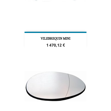
VILEBREQUIN MINI
Prix
1 470,12 €