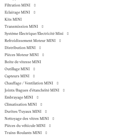
Filtration MINI
Eclairage MINI
Kits MINI
Transmission MINI
Système Electrique/Electricité Mini
Refroidissement Moteur MINI
Distribution MINI
Pièces Moteur MINI
Boîte de vitesse MINI
Outillage MINI
Capteurs MINI
Chauffage / Ventilation MINI
Joints/Bagues d'étanchéité MINI
Embrayage MINI
Climatisation MINI
Durites/Tuyaux MINI
Nettoyage des vitres MINI
Pièces du véhicule MINI
Trains-Roulants MINI