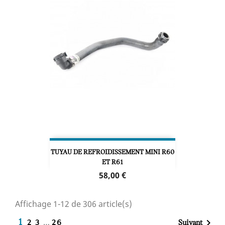
TUYAU DE REFROIDISSEMENT MINI R60
ET R61
Prix
58,00 €
Affichage 1-12 de 306 article(s)
…

1
Suivant
2
3
26