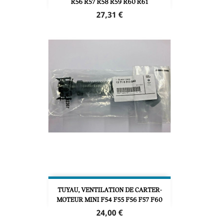
R56 R57 R58 R59 R60 R61
Prix
27,31 €
TUYAU, VENTILATION DE CARTER-
MOTEUR MINI F54 F55 F56 F57 F60
Prix
24,00 €